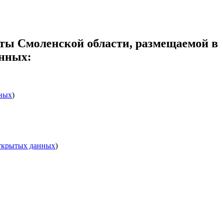
ты Смоленской области, размещаемой в
нных:
нных
)
открытых данных
)